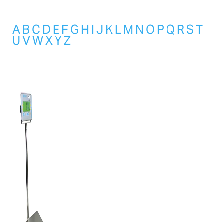
A
B
C
D
E
F
G
H
I
J
K
L
M
N
O
P
Q
R
S
T
U
V
W
X
Y
Z