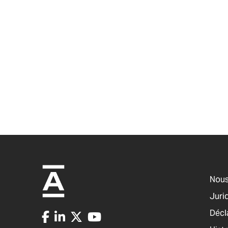
Nous
Jurid
Décl