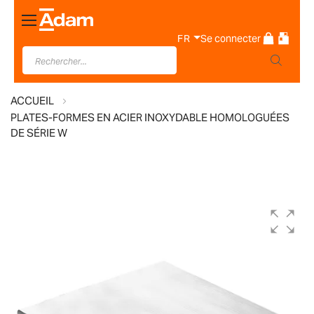
Basculer
la
FR
Se connecter
navigation
ACCUEIL
PLATES-FORMES EN ACIER INOXYDABLE HOMOLOGUÉES
DE SÉRIE W
Skip
to
the
end
of
the
images