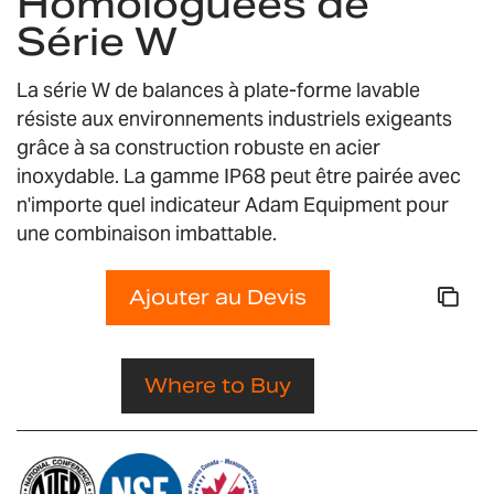
Homologuées de
the
Série W
images
gallery
La série W de balances à plate-forme lavable
résiste aux environnements industriels exigeants
grâce à sa construction robuste en acier
inoxydable. La gamme IP68 peut être pairée avec
n'importe quel indicateur Adam Equipment pour
une combinaison imbattable.
Ajouter au Devis
Where to Buy