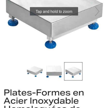
gallery
Tap and hold to zoom
Skip
Plates-Formes en
to
the
Acier Inoxydable
beginning
of