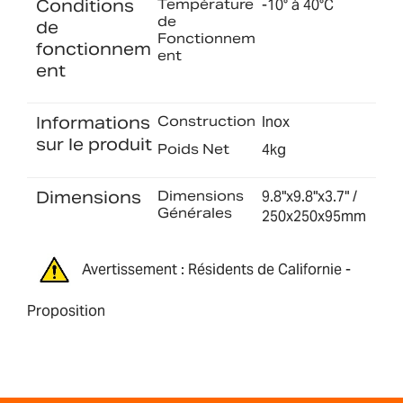
Conditions
Température
-10° à 40°C
de
de
Fonctionnem
fonctionnem
ent
ent
Informations
Construction
Inox
sur le produit
Poids Net
4kg
Dimensions
Dimensions
9.8"x9.8"x3.7" /
Générales
250x250x95mm
Avertissement : Résidents de Californie -
Proposition