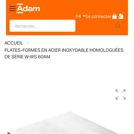
Basculer
la
FR
Se connecter
navigation
ACCUEIL
PLATES-FORMES EN ACIER INOXYDABLE HOMOLOGUÉES
DE SÉRIE W-WS 60AM
Skip
to
the
end
of
the
images