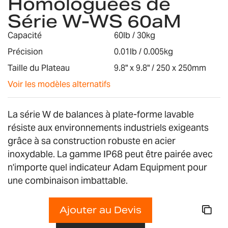
Homologuées de
the
images
Série W-WS 60aM
gallery
Capacité
60lb / 30kg
Précision
0.01lb / 0.005kg
Taille du Plateau
9.8" x 9.8" / 250 x 250mm
Voir les modèles alternatifs
La série W de balances à plate-forme lavable
résiste aux environnements industriels exigeants
grâce à sa construction robuste en acier
inoxydable. La gamme IP68 peut être pairée avec
n'importe quel indicateur Adam Equipment pour
une combinaison imbattable.
Ajouter au Devis