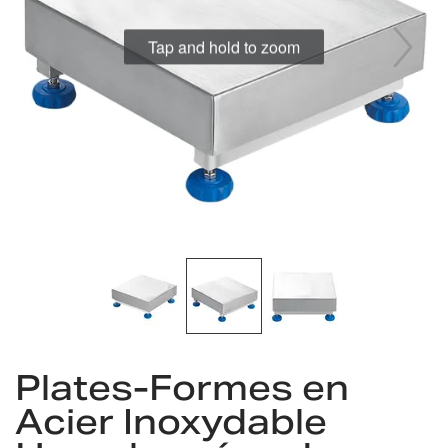
gallery
Tap and hold to zoom
Skip
to
Plates-Formes en
the
Acier Inoxydable
beginning
of