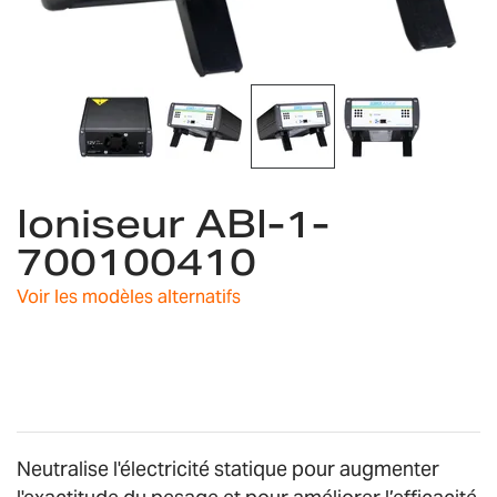
Skip
Ioniseur ABI-1-
to
the
700100410
beginning
of
Voir les modèles alternatifs
the
images
gallery
Neutralise l'électricité statique pour augmenter