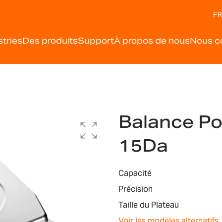
FR
stries
Des produits
Support
À propos de nous
Nous c
Balance Po
15Da
Capacité
Précision
Taille du Plateau
Voir les modèles alternatifs