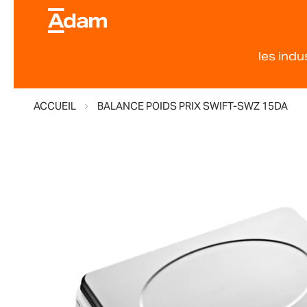
les indu
ACCUEIL
BALANCE POIDS PRIX SWIFT-SWZ 15DA
Skip
to
the
end
of
the
images
gallery