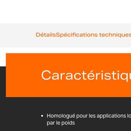
the
beginning
of
the
images
Détails
Spécifications technique
gallery
Caractéristi
Homologué pour les applications lo
par le poids