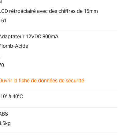
N
LCD rétroéclairé avec des chiffres de 15mm
161
Adaptateur 12VDC 800mA
Plomb-Acide
1
70
Ouvrir la fiche de données de sécurité
-10° à 40°C
ABS
4.5kg