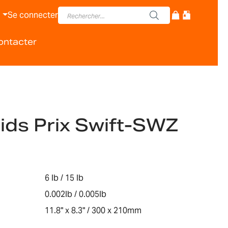
Se connecter
ontacter
ids Prix Swift-SWZ
6 lb / 15 lb
0.002lb / 0.005lb
11.8" x 8.3" / 300 x 210mm