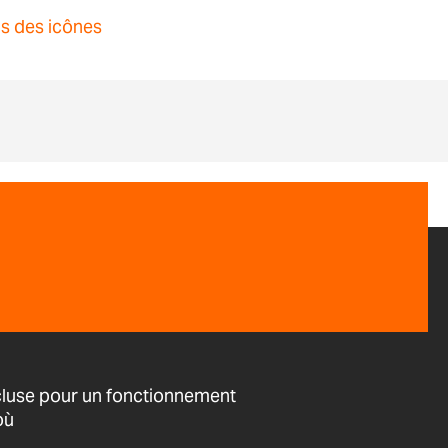
ns des icônes
cluse pour un fonctionnement
où