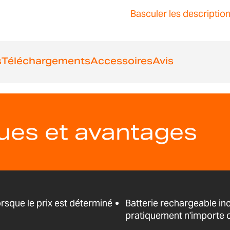
Basculer les descriptio
s
Téléchargements
Accessoires
Avis
ques et avantages
rsque le prix est déterminé
Batterie rechargeable in
pratiquement n'importe 