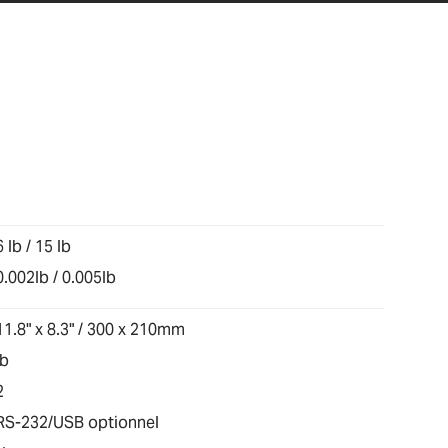
6 lb / 15 lb
0.002lb / 0.005lb
11.8" x 8.3" / 300 x 210mm
lb
2
RS-232/USB optionnel