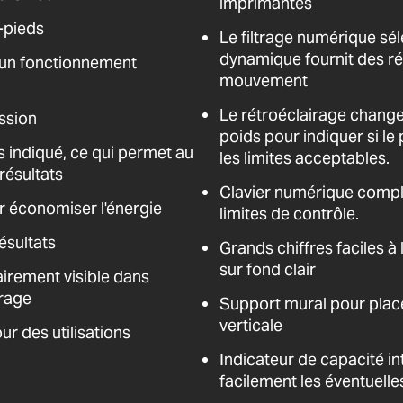
imprimantes
-pieds
Le filtrage numérique sé
dynamique fournit des rés
 un fonctionnement
mouvement
Le rétroéclairage chang
ssion
poids pour indiquer si le 
s indiqué, ce qui permet au
les limites acceptables.
résultats
Clavier numérique comple
r économiser l'énergie
limites de contrôle.
ésultats
Grands chiffres faciles à 
sur fond clair
airement visible dans
irage
Support mural pour place
verticale
ur des utilisations
Indicateur de capacité int
facilement les éventuell