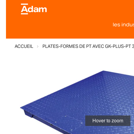
les indu
ACCUEIL
PLATES-FORMES DE PT AVEC GK-PLUS-PT 3
Skip
to
the
end
of
the
images
gallery
Hover to zoom