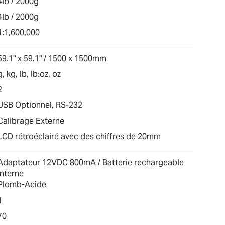
4lb / 2000g
4lb / 2000g
1:1,600,000
59.1" x 59.1" / 1500 x 1500mm
g, kg, lb, lb:oz, oz
2
USB Optionnel, RS-232
Calibrage Externe
LCD rétroéclairé avec des chiffres de 20mm
Adaptateur 12VDC 800mA / Batterie rechargeable
interne
Plomb-Acide
1
70