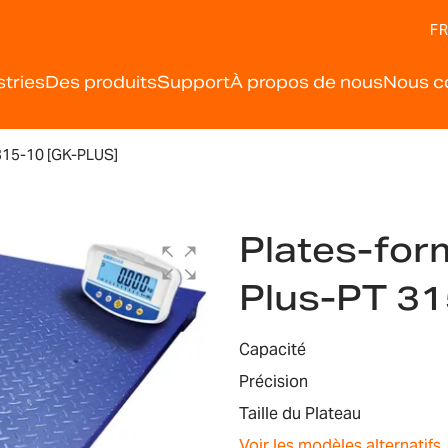
FR
stries
Des produits
Support
À propos de nous
Nous c
15-10 [GK-PLUS]
Plates-for
Plus-PT 31
Capacité
Précision
Taille du Plateau
Voir les modèles alternatifs