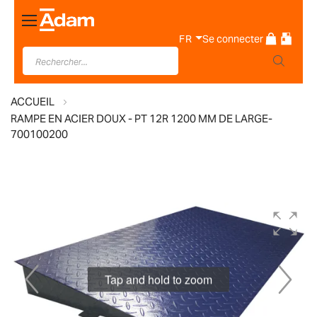
Basculer
la
FR
Se connecter
navigation
ACCUEIL
RAMPE EN ACIER DOUX - PT 12R 1200 MM DE LARGE-
700100200
Skip
to
the
end
of
Tap and hold to zoom
the
images