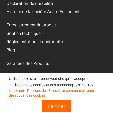
Déclaration de durabilité
Histoire de la société Adam Equipment
Enregistrement du produit
Soutien technique
Réglementation et conformité
Blog
Garanties des Produits
Utiliser notre site Internet veut dire qu’on accepte
l’utilisation des cookies et des technologies similaires.
États-Unis
Lisez notre Politique des Biscuits et comment on peut
Conditions
Accessibilité, Cookies
Bulletin
Plan
désactiver des cookies
Générales de
et Informations sur le
d'inscription
de
Vente
Site
site
Fermer
Copyright © 2026 Adam Equipment