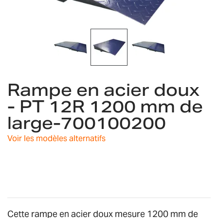
gallery
Skip
Rampe en acier doux
to
the
- PT 12R 1200 mm de
beginning
large-700100200
of
the
images
Voir les modèles alternatifs
gallery
Cette rampe en acier doux mesure 1200 mm de