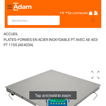
Basculer
la
FR
Se connecter
navigation
ACCUEIL
PLATES-FORMES EN ACIER INOXYDABLE PT AVEC AE 403-
PT 115S [AE403A]
Skip
to
the
end
of
Tap and hold to zoom
the
images