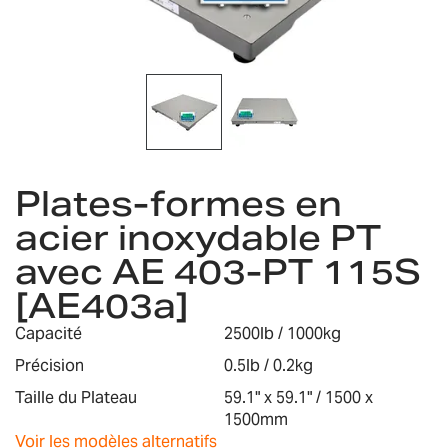
gallery
Skip
to
Plates-formes en
the
acier inoxydable PT
beginning
of
avec AE 403-PT 115S
the
images
[AE403a]
gallery
Capacité
2500lb / 1000kg
Précision
0.5lb / 0.2kg
Taille du Plateau
59.1" x 59.1" / 1500 x
1500mm
Voir les modèles alternatifs