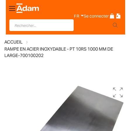
Basculer
la
FR
Se connecter
navigation
ACCUEIL
RAMPE EN ACIER INOXYDABLE - PT 10RS 1000 MM DE
LARGE-700100202
Skip
to
the
end
of
the
images