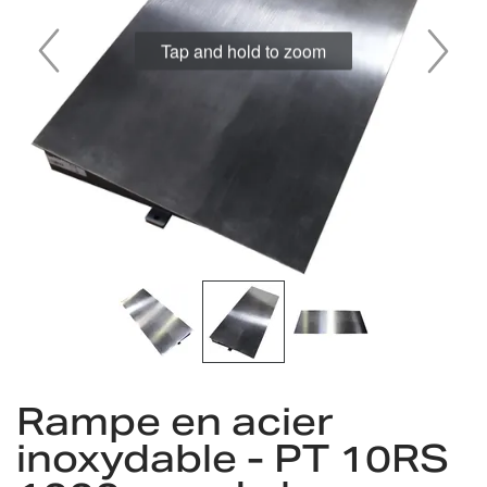
gallery
Tap and hold to zoom
Skip
to
Rampe en acier
the
inoxydable - PT 10RS
beginning
of