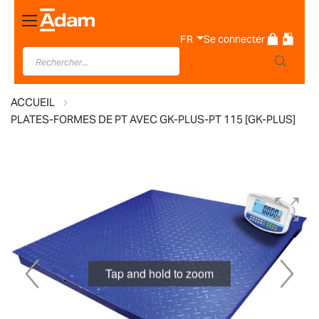
Basculer
la
FR
Se connecter
navigation
ACCUEIL
PLATES-FORMES DE PT AVEC GK-PLUS-PT 115 [GK-PLUS]
Skip
to
the
end
of
Tap and hold to zoom
the
images
gallery