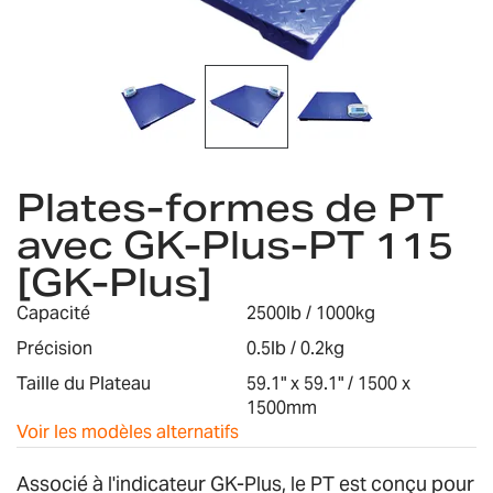
Skip
to
Plates-formes de PT
the
avec GK-Plus-PT 115
beginning
of
[GK-Plus]
the
images
Capacité
2500lb / 1000kg
gallery
Précision
0.5lb / 0.2kg
Taille du Plateau
59.1" x 59.1" / 1500 x
1500mm
Voir les modèles alternatifs
Associé à l'indicateur GK-Plus, le PT est conçu pour