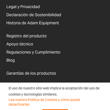
Legal y Privacidad
Declaración de Sostenibilidad
Historia de Adam Equipment
Registro del producto
Apoyo técnico
Regulaciones y Cumplimiento
Blog
Garantías de los productos
El uso de nuestro sitio web implica la aceptación del uso de
cookies y tecnologías similares.
Estados Unidos
Lea nuestra Política de Cookies y cómo puede
Términos y
Accesibilidad, Cookies e
Inscripción
Mapa
desactivarlas
Condiciones
Información del Sitio Web
en el boletín
de