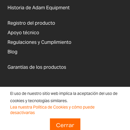
Historia de Adam Equipment
Registro del producto
Apoyo técnico
Regulaciones y Cumplimiento
Blog
Garantías de los productos
Estados Unidos
El uso de nuestro sitio web implica la aceptación del uso de
Términos y
Accesibilidad, Cookies e
Inscripción
Mapa
cookies y tecnologías similares.
Condiciones
Información del Sitio Web
en el boletín
de
Lea nuestra Política de Cookies y cómo puede
sitio
desactivarlas
Copyright © 2026 Adam Equipment
Cerrar