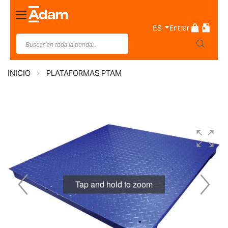
Toggle
Nav
ES
Entrar
INICIO
PLATAFORMAS PTAM
Saltar
al
final
de
la
Tap and hold to zoom
galería
de
imágenes