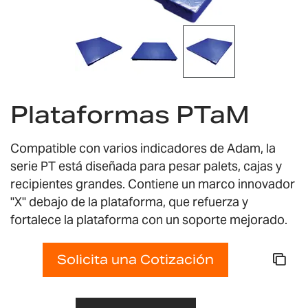
Saltar
al
Plataformas PTaM
comienzo
de
la
Compatible con varios indicadores de Adam, la
galería
serie PT está diseñada para pesar palets, cajas y
de
recipientes grandes. Contiene un marco innovador
imágenes
"X" debajo de la plataforma, que refuerza y
fortalece la plataforma con un soporte mejorado.
Solicita una Cotización