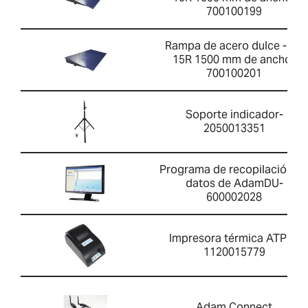
700100199
Rampa de acero dulce - PT
15R 1500 mm de ancho-
700100201
Soporte indicador-
2050013351
Programa de recopilación d
datos de AdamDU-
600002028
Impresora térmica ATP 2-
1120015779
Adam Connect