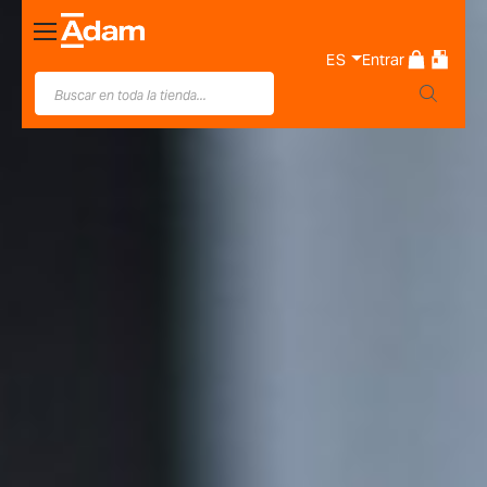
Toggle
Nav
ES
Entrar