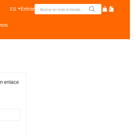
Entrar
ES
nos
un enlace