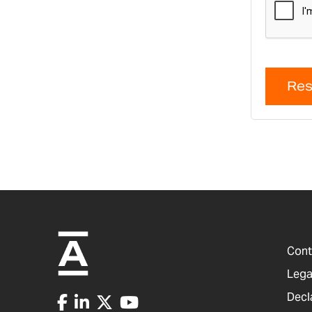
Res
Cont
Lega
Decl