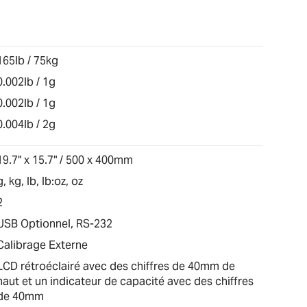
165lb / 75kg
0.002lb / 1g
0.002lb / 1g
0.004lb / 2g
19.7" x 15.7" / 500 x 400mm
g, kg, lb, lb:oz, oz
2
USB Optionnel, RS-232
Calibrage Externe
LCD rétroéclairé avec des chiffres de 40mm de
haut et un indicateur de capacité avec des chiffres
de 40mm