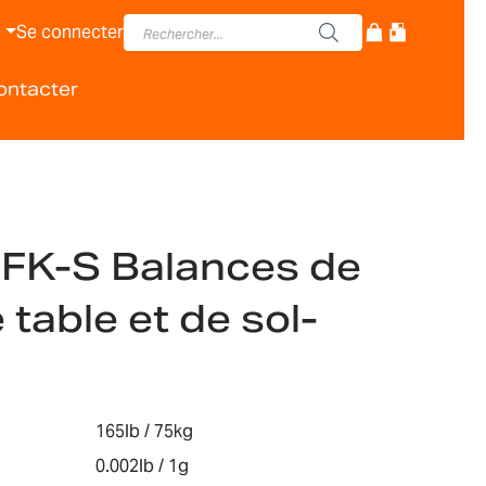
Se connecter
ontacter
FK-S Balances de
 table et de sol-
165lb / 75kg
0.002lb / 1g