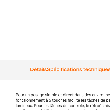
the
beginning
of
the
images
gallery
Détails
Spécifications technique
Pour un pesage simple et direct dans des environnem
fonctionnement à 5 touches facilite les tâches de pe
lumineux. Pour les tâches de contrôle, le rétroéclair