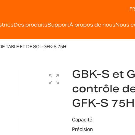
FR
stries
Des produits
Support
À propos de nous
Nous c
E TABLE ET DE SOL-GFK-S 75H
GBK-S et G
contrôle de
GFK-S 75H
Capacité
Précision