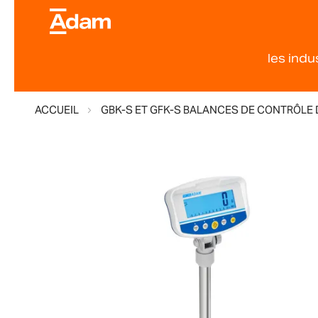
les indu
ACCUEIL
GBK-S ET GFK-S BALANCES DE CONTRÔLE D
Skip
to
the
end
of
the
images
gallery