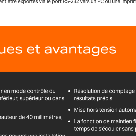
vent être exportés via le port RS-232 vers un PC ou une impri
ques et avantages
ur en mode contrôle du
Résolution de comptage 
inférieur, supérieur ou dans
résultats précis
Mise hors tension autom
 hauteur de 40 millimètres,
La fonction de maintien f
temps de s'écouler sans p
ns permet une installation