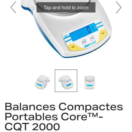
Tap and hold to zoom
Skip
Balances Compactes
to
the
Portables Core™-
beginning
CQT 2000
of
the