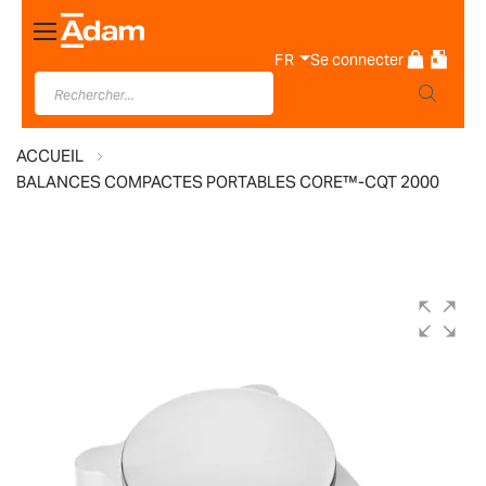
Basculer
la
FR
Se connecter
navigation
ACCUEIL
BALANCES COMPACTES PORTABLES CORE™-CQT 2000
Skip
to
the
end
of
the
images
gallery