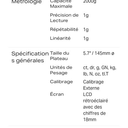
Métrologie
Capacité
2000g
Maximale
Précision de
1g
Lecture
Répétabilité
1g
Linéarité
1g
Spécification
Taille du
5.7" / 145mm ø
Plateau
s générales
Unités de
ct, dr, g, GN, kg,
Pesage
lb, N, oz, tl.T
Calibrage
Calibrage
Externe
Écran
LCD
rétroéclairé
avec des
chiffres de
18mm