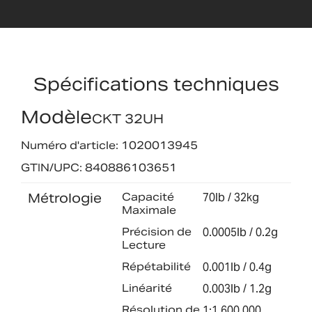
Spécifications techniques
Modèle
CKT 32UH
Numéro d'article: 1020013945
GTIN/UPC: 840886103651
Métrologie
Capacité
70lb / 32kg
Maximale
Précision de
0.0005lb / 0.2g
Lecture
Répétabilité
0.001lb / 0.4g
Linéarité
0.003lb / 1.2g
Résolution de
1:1,600,000