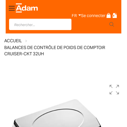
Basculer
la
FR
Se connecter
navigation
ACCUEIL
BALANCES DE CONTRÔLE DE POIDS DE COMPTOIR
CRUISER-CKT 32UH
Skip
to
the
end
of
the
images