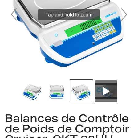
gallery
Tap and hold to zoom
Skip
Balances de Contrôle
to
the
de Poids de Comptoir
beginning
of