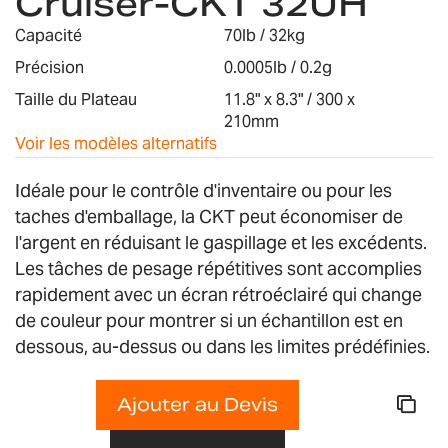
Cruiser-CKT 32UH
the
images
Capacité
70lb / 32kg
gallery
Précision
0.0005lb / 0.2g
Taille du Plateau
11.8" x 8.3" / 300 x
210mm
Voir les modèles alternatifs
Idéale pour le contrôle d'inventaire ou pour les
taches d'emballage, la CKT peut économiser de
l'argent en réduisant le gaspillage et les excédents.
Les tâches de pesage répétitives sont accomplies
rapidement avec un écran rétroéclairé qui change
de couleur pour montrer si un échantillon est en
dessous, au-dessus ou dans les limites prédéfinies.
Ajouter au Devis