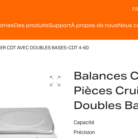
FR
stries
Des produits
Support
À propos de nous
Nous c
ER CDT AVEC DOUBLES BASES-CDT 4-60
Balances 
Pièces Cru
Doubles B
Capacité
Précision