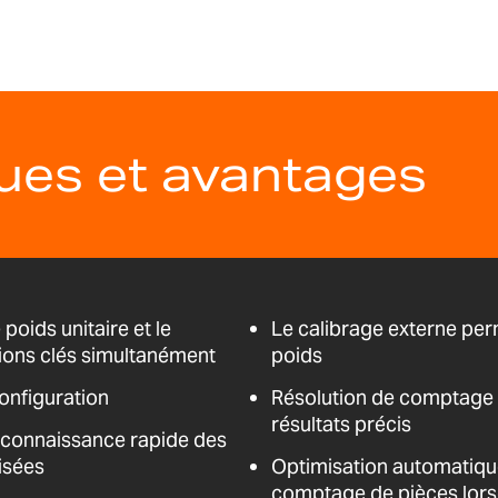
ques et avantages
 poids unitaire et le
Le calibrage externe perm
ions clés simultanément
poids
configuration
Résolution de comptage 
résultats précis
reconnaissance rapide des
isées
Optimisation automatique 
comptage de pièces lors