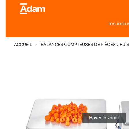
les indu
ACCUEIL
BALANCES COMPTEUSES DE PIÈCES CRUIS
Skip
to
the
end
of
the
images
gallery
Hover to zoom