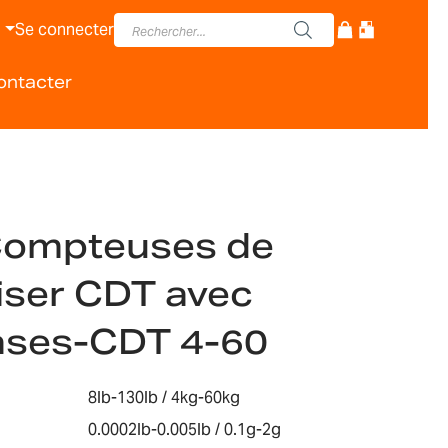
Se connecter
ontacter
Compteuses de
iser CDT avec
ases-CDT 4-60
8lb-130lb / 4kg-60kg
0.0002lb-0.005lb / 0.1g-2g