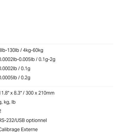
8lb-130lb / 4kg-60kg
0.0002lb-0.005lb / 0.1g-2g
0.0002lb / 0.1g
0.0005lb / 0.2g
11.8" x 8.3" / 300 x 210mm
g, kg, lb
2
RS-232/USB optionnel
Calibrage Externe