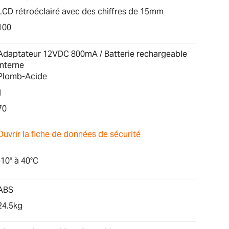
LCD rétroéclairé avec des chiffres de 15mm
100
Adaptateur 12VDC 800mA / Batterie rechargeable
interne
Plomb-Acide
1
70
Ouvrir la fiche de données de sécurité
-10° à 40°C
ABS
24.5kg