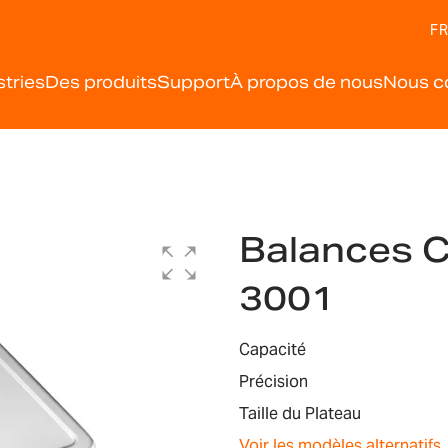
FR
stries
Des produits
Support
À propos de nous
Nous c
Balances 
3001
Capacité
Précision
Taille du Plateau
Voir les modèles alternatifs