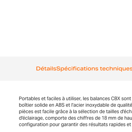
the
beginning
of
the
images
gallery
Détails
Spécifications technique
Portables et faciles à utiliser, les balances CBX son
boîtier solide en ABS et l'acier inoxydable de qual
pièces est facile grâce à la sélection de tailles d'éc
d'éclairage, comporte des chiffres de 18 mm de haut e
configuration pour garantir des résultats rapides et 