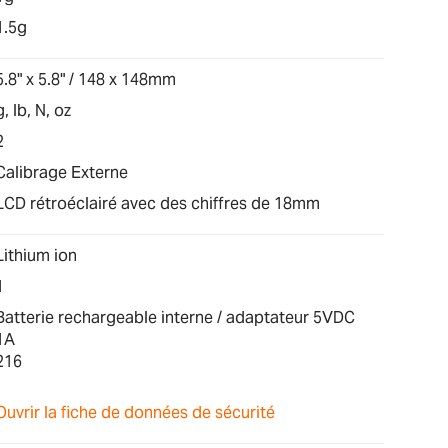
1.5g
5.8" x 5.8" / 148 x 148mm
g, lb, N, oz
2
Calibrage Externe
LCD rétroéclairé avec des chiffres de 18mm
Lithium ion
1
Batterie rechargeable interne / adaptateur 5VDC
1A
216
Ouvrir la fiche de données de sécurité