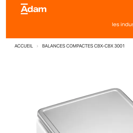
les indu
ACCUEIL
BALANCES COMPACTES CBX-CBX 3001
Skip
to
the
end
of
the
images
gallery