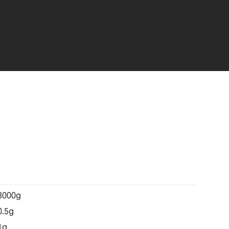
3000g
0.5g
1g