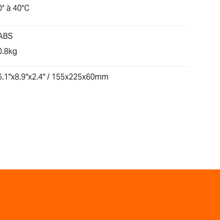
0° à 40°C
ABS
0.8kg
6.1"x8.9"x2.4" / 155x225x60mm