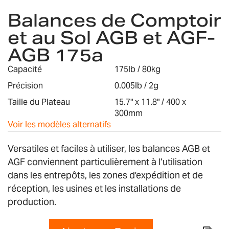
to
Balances de Comptoir
the
et au Sol AGB et AGF-
beginning
of
AGB 175a
the
images
Capacité
175lb / 80kg
gallery
Précision
0.005lb / 2g
Taille du Plateau
15.7" x 11.8" / 400 x
300mm
Voir les modèles alternatifs
Versatiles et faciles à utiliser, les balances AGB et
AGF conviennent particulièrement à l’utilisation
dans les entrepôts, les zones d'expédition et de
réception, les usines et les installations de
production.