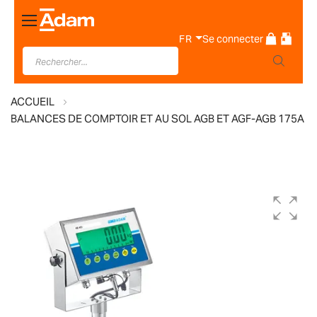
Basculer
la
FR
Se connecter
navigation
ACCUEIL
BALANCES DE COMPTOIR ET AU SOL AGB ET AGF-AGB 175A
Skip
to
the
end
of
the
images
gallery