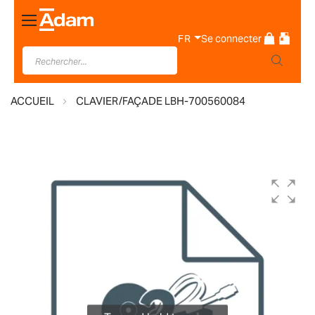
Basculer
la
FR
Se connecter
navigation
ACCUEIL
CLAVIER/FAÇADE LBH-700560084
Skip
to
the
end
of
the
images
gallery