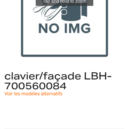
Tap and hold to zoom
Skip
to
clavier/façade LBH-
the
700560084
beginning
of
Voir les modèles alternatifs
the
images
gallery