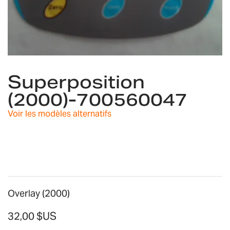
Skip
to
Superposition
the
(2000)-700560047
beginning
of
Voir les modèles alternatifs
the
images
gallery
Overlay (2000)
32,00 $US