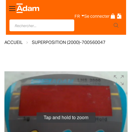
Basculer
la
FR
Se connecter
navigation
ACCUEIL
SUPERPOSITION (2000)-700560047
Skip
to
the
end
of
the
images
Tap and hold to zoom
gallery