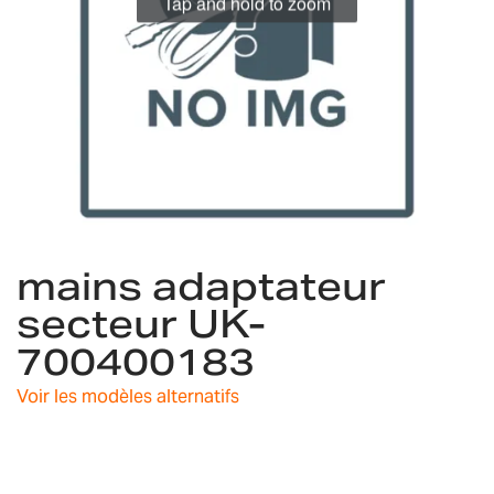
Tap and hold to zoom
Skip
mains adaptateur
to
the
secteur UK-
beginning
700400183
of
the
images
Voir les modèles alternatifs
gallery