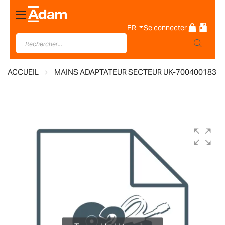
Basculer
la
FR
Se connecter
navigation
ACCUEIL
MAINS ADAPTATEUR SECTEUR UK-700400183
Skip
to
the
end
of
the
images
gallery