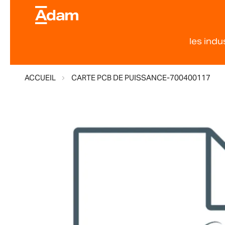
les indu
ACCUEIL
CARTE PCB DE PUISSANCE-700400117
Skip
to
the
end
of
the
images
gallery