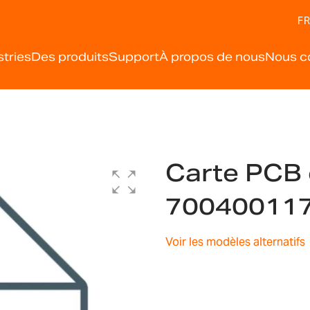
FR
stries
Des produits
Support
À propos de nous
Nous c
Carte PCB 
70040011
Voir les modèles alternatifs