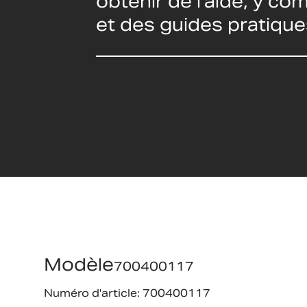
obtenir de l'aide, y c
et des guides pratique
Modèle
700400117
Numéro d'article: 700400117