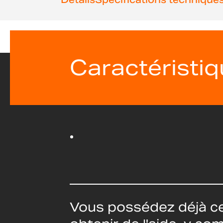
beginning
of
the
images
gallery
Caractéristi
Vous possédez déjà ce