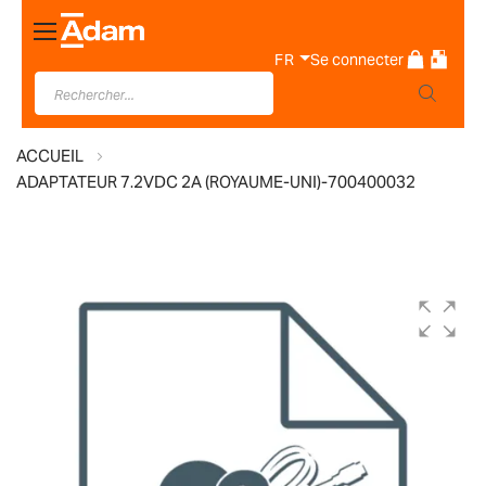
Basculer
la
FR
Se connecter
navigation
ACCUEIL
ADAPTATEUR 7.2VDC 2A (ROYAUME-UNI)-700400032
Skip
to
the
end
of
the
images
gallery