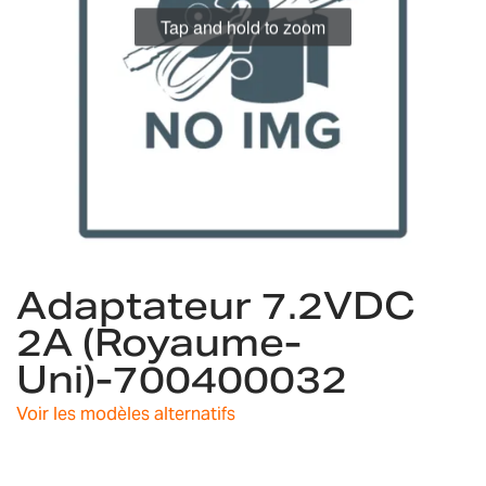
Tap and hold to zoom
Skip
Adaptateur 7.2VDC
to
the
2A (Royaume-
beginning
Uni)-700400032
of
the
images
Voir les modèles alternatifs
gallery