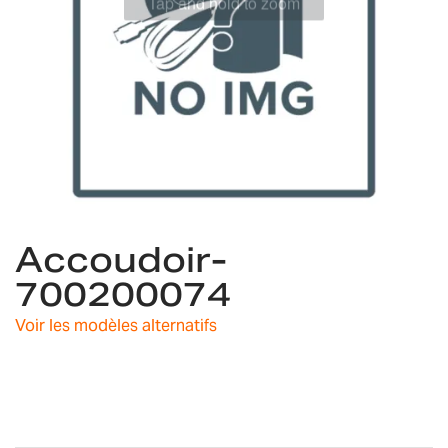
Skip
Accoudoir-
to
the
700200074
beginning
of
Voir les modèles alternatifs
the
images
gallery