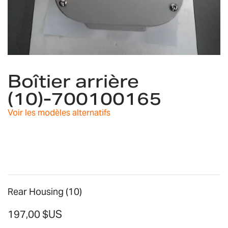
Skip
to
Boîtier arrière
the
(10)-700100165
beginning
of
Voir les modèles alternatifs
the
images
gallery
Rear Housing (10)
197,00 $US