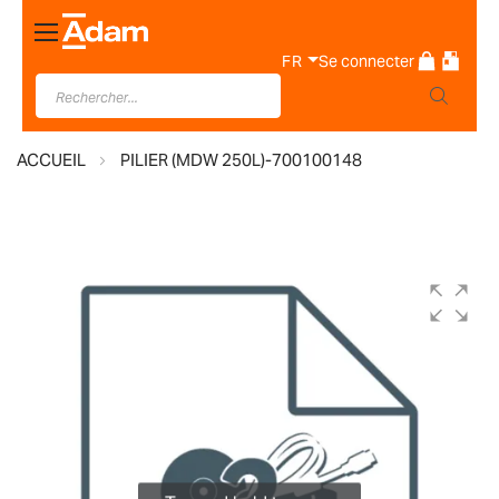
Basculer
la
FR
Se connecter
navigation
ACCUEIL
PILIER (MDW 250L)-700100148
Skip
to
the
end
of
the
images
gallery