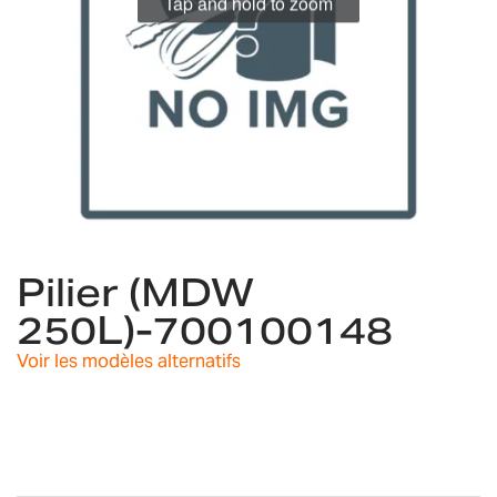
Tap and hold to zoom
Skip
to
Pilier (MDW
the
250L)-700100148
beginning
of
Voir les modèles alternatifs
the
images
gallery