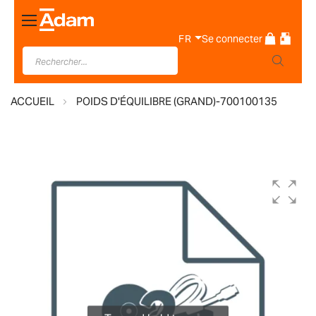
Basculer
la
FR
Se connecter
navigation
ACCUEIL
POIDS D'ÉQUILIBRE (GRAND)-700100135
Skip
to
the
end
of
the
images
gallery