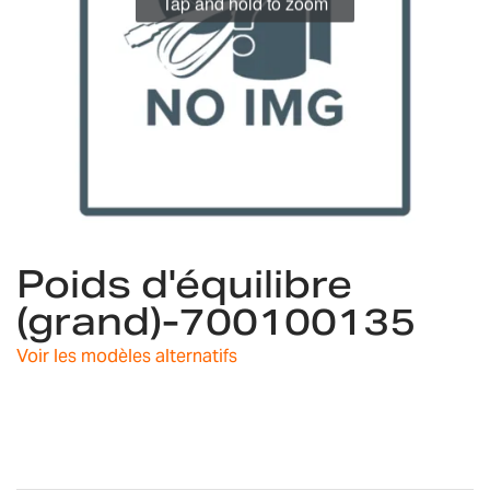
Tap and hold to zoom
Skip
Poids d'équilibre
to
the
(grand)-700100135
beginning
of
Voir les modèles alternatifs
the
images
gallery