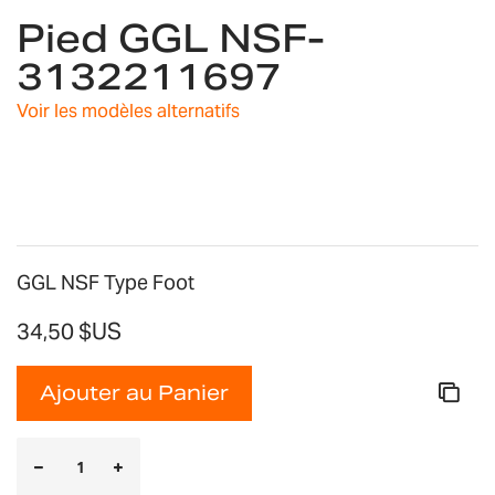
Pied GGL NSF-
to
the
3132211697
beginning
of
Voir les modèles alternatifs
the
images
gallery
GGL NSF Type Foot
34,50 $US
Ajouter au Panier