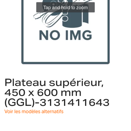
Tap and hold to zoom
Skip
Plateau supérieur,
to
the
450 x 600 mm
beginning
(GGL)-3131411643
of
the
images
Voir les modèles alternatifs
gallery