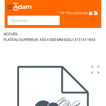
Basculer
la
FR
Se connecter
navigation
ACCUEIL
PLATEAU SUPÉRIEUR, 450 X 600 MM (GGL)-3131411643
Skip
to
the
end
of
the
images
gallery