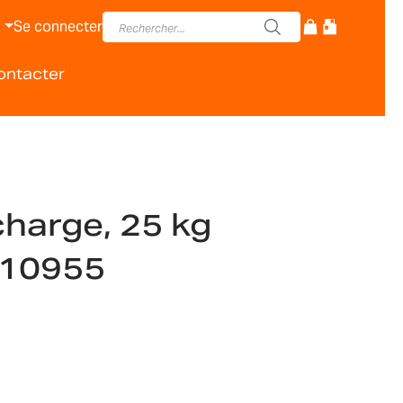
Se connecter
ontacter
charge, 25 kg
010955