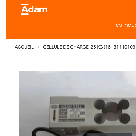
les indu
ACCUEIL
CELLULE DE CHARGE, 25 KG (16)-31110109
Skip
to
the
end
of
the
images
gallery