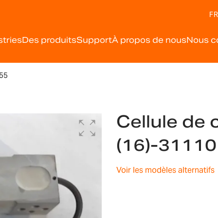
FR
stries
Des produits
Support
À propos de nous
Nous c
55
Cellule de 
(16)-3111
Voir les modèles alternatifs