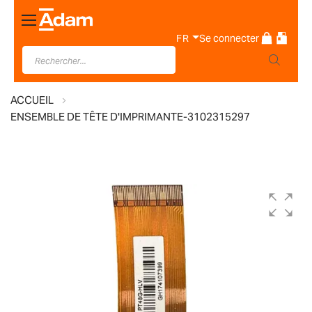
Basculer
la
FR
Se connecter
navigation
ACCUEIL
ENSEMBLE DE TÊTE D'IMPRIMANTE-3102315297
Skip
to
the
end
of
the
images
gallery