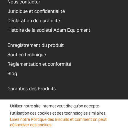
Nous contacter
Juridique et confidentialité
Déclaration de durabilité
Histoire de la société Adam Equipment
Enregistrement du produit
Soutien technique
Réglementation et conformité
Blog
Garanties des Produits
Utiliser notre site Internet veut dire qu’on accepte
l’utilisation des cookies et des technologies similaires.
États-Unis
Lisez notre Politique des Biscuits et comment on peut
Conditions
Accessibilité, Cookies
Bulletin
Plan
désactiver des cookies
Générales de
et Informations sur le
d'inscription
de