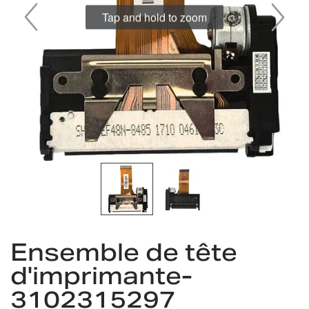
Tap and hold to zoom
Skip
to
Ensemble de tête
the
d'imprimante-
beginning
of
3102315297
the