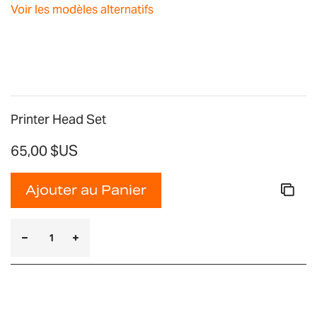
images
Voir les modèles alternatifs
gallery
Printer Head Set
65,00 $US
Ajouter au Panier