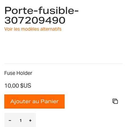
Porte-fusible-
to
the
307209490
beginning
of
Voir les modèles alternatifs
the
images
gallery
Fuse Holder
10,00 $US
Ajouter au Panier