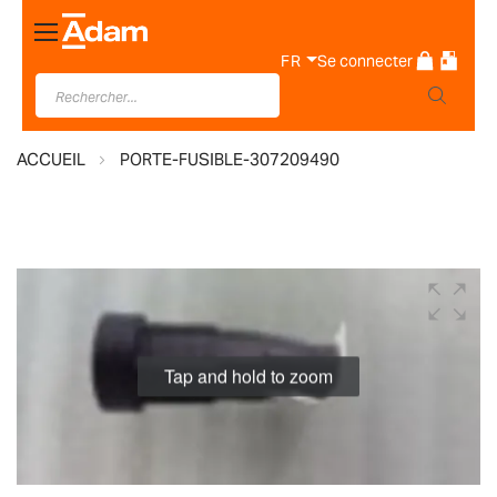
Basculer
la
FR
Se connecter
navigation
ACCUEIL
PORTE-FUSIBLE-307209490
Skip
to
the
end
Tap and hold to zoom
of
the
images
gallery
Skip