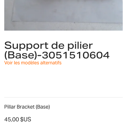
Skip
to
Support de pilier
the
(Base)-3051510604
beginning
of
Voir les modèles alternatifs
the
images
gallery
Pillar Bracket (Base)
45,00 $US