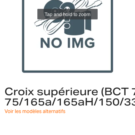
gallery
Tap and hold to zoom
Skip
Croix supérieure (BCT
to
the
75/165a/165aH/150/3
beginning
of
Voir les modèles alternatifs
the
images
gallery