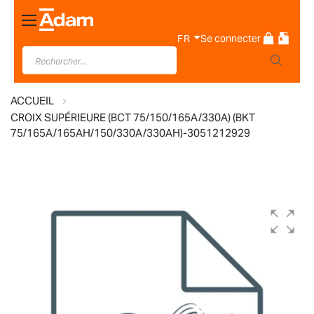
Basculer
la
FR
Se connecter
navigation
ACCUEIL
CROIX SUPÉRIEURE (BCT 75/150/165A/330A) (BKT
75/165A/165AH/150/330A/330AH)-3051212929
Skip
to
the
end
of
the
images