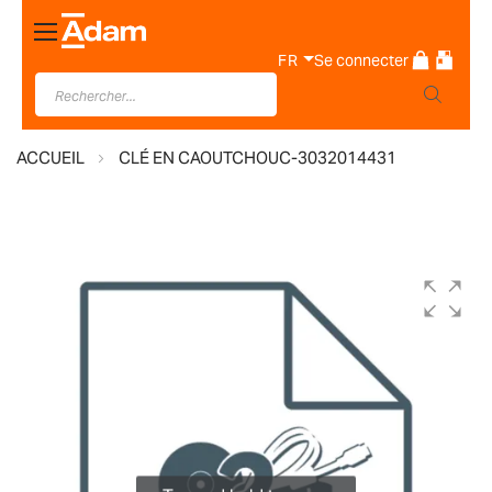
Basculer
la
FR
Se connecter
navigation
ACCUEIL
CLÉ EN CAOUTCHOUC-3032014431
Skip
to
the
end
of
the
images
gallery