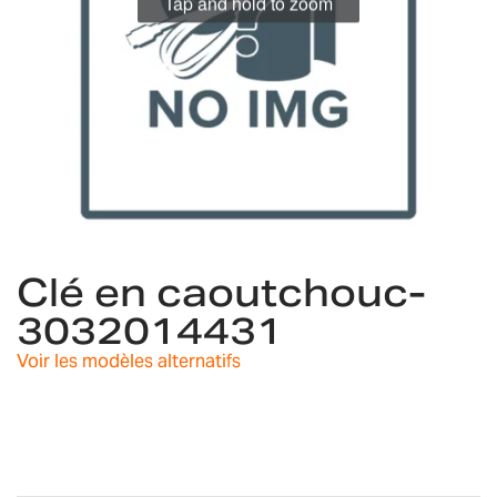
Tap and hold to zoom
Skip
to
Clé en caoutchouc-
the
3032014431
beginning
of
Voir les modèles alternatifs
the
images
gallery