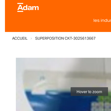
les indu
ACCUEIL
SUPERPOSITION CKT-3025613667
Skip
to
the
end
of
the
Hover to zoom
images
gallery