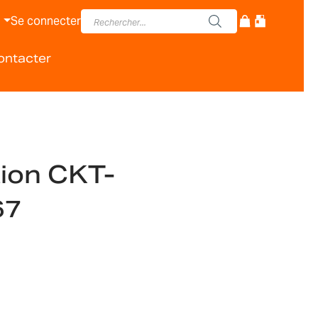
Se connecter
ontacter
ion CKT-
67