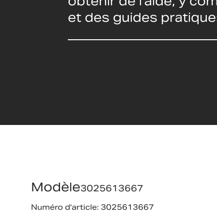
obtenir de l'aide, y c
et des guides pratique
Modèle
3025613667
Numéro d'article: 3025613667