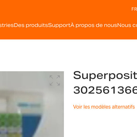
FR
stries
Des produits
Support
À propos de nous
Nous c
Superposit
30256136
Voir les modèles alternatifs