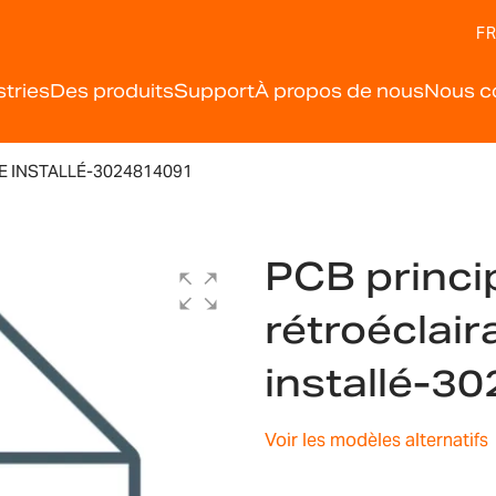
FR
stries
Des produits
Support
À propos de nous
Nous c
E INSTALLÉ-3024814091
PCB princi
rétroéclair
installé-3
Voir les modèles alternatifs