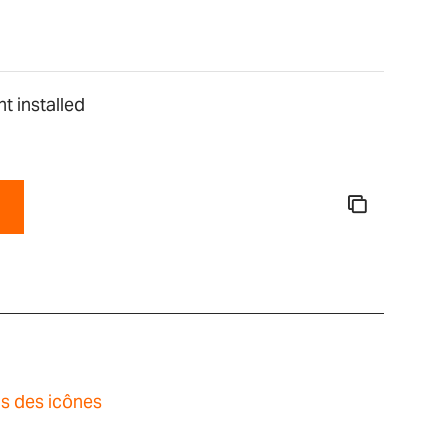
t installed
ns des icônes