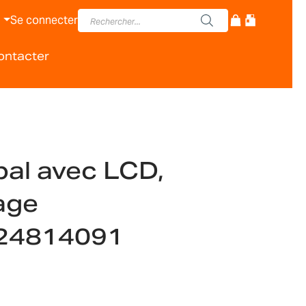
Se connecter
ontacter
pal avec LCD,
age
024814091