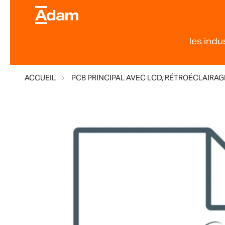
les indu
ACCUEIL
PCB PRINCIPAL AVEC LCD, RÉTROÉCLAIRAG
Skip
to
the
end
of
the
images
gallery