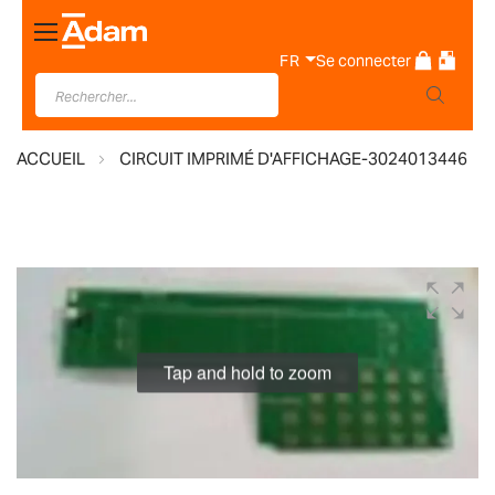
Basculer
la
FR
Se connecter
navigation
ACCUEIL
CIRCUIT IMPRIMÉ D'AFFICHAGE-3024013446
Skip
to
the
end
Tap and hold to zoom
of
the
images
gallery
Skip