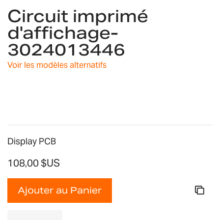
Circuit imprimé
to
the
d'affichage-
beginning
3024013446
of
the
images
Voir les modèles alternatifs
gallery
Display PCB
108,00 $US
Ajouter au Panier