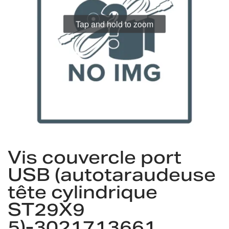
gallery
Tap and hold to zoom
Skip
to
Vis couvercle port
the
USB (autotaraudeuse
beginning
of
tête cylindrique
the
images
ST29X9
gallery
5)-3021713661