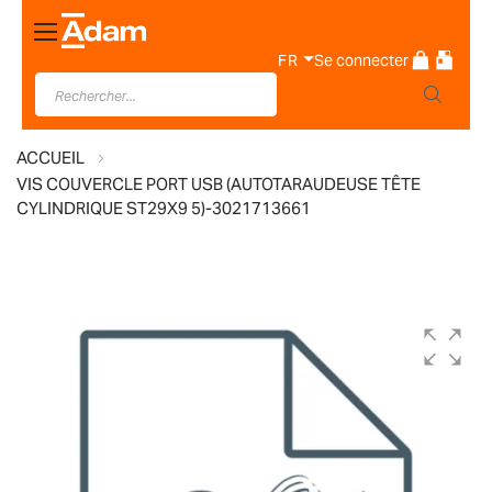
Basculer
la
FR
Se connecter
navigation
ACCUEIL
VIS COUVERCLE PORT USB (AUTOTARAUDEUSE TÊTE
CYLINDRIQUE ST29X9 5)-3021713661
Skip
to
the
end
of
the
images