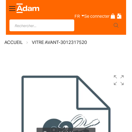
Basculer
la
FR
Se connecter
navigation
ACCUEIL
VITRE AVANT-3012317520
Skip
to
the
end
of
the
images
gallery