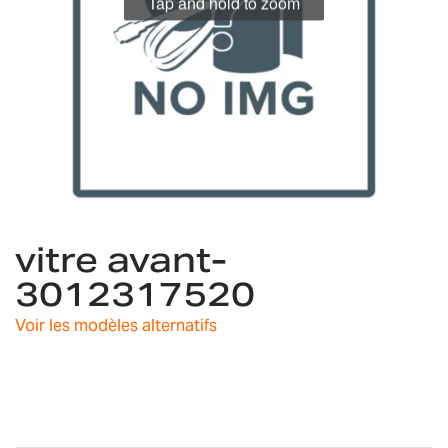
Tap and hold to zoom
Skip
vitre avant-
to
the
3012317520
beginning
of
Voir les modèles alternatifs
the
images
gallery