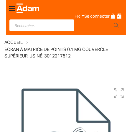
Basculer
la
FR
Se connecter
navigation
ACCUEIL
ÉCRAN À MATRICE DE POINTS 0.1 MG COUVERCLE
SUPÉRIEUR, USINÉ-3012217512
Skip
to
the
end
of
the
images