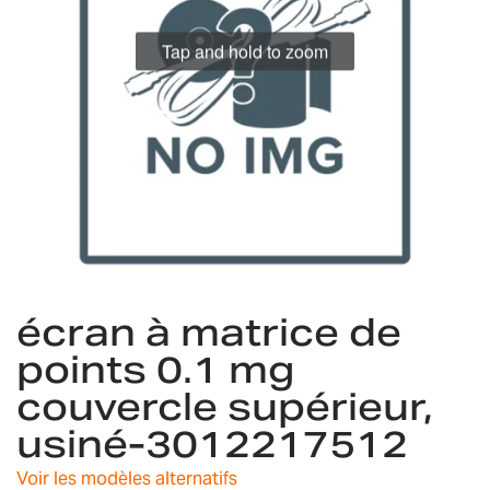
gallery
Tap and hold to zoom
Skip
écran à matrice de
to
the
points 0.1 mg
beginning
couvercle supérieur,
of
the
usiné-3012217512
images
gallery
Voir les modèles alternatifs