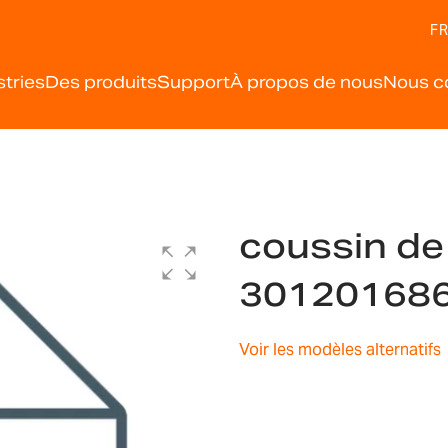
FR
stries
Des produits
Support
À propos de nous
Nous c
coussin de
30120168
Voir les modèles alternatifs