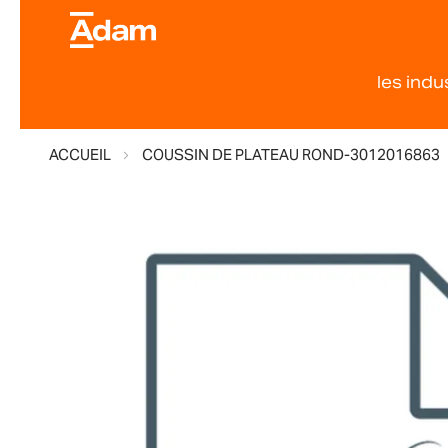
les indu
ACCUEIL
COUSSIN DE PLATEAU ROND-3012016863
Skip
to
the
end
of
the
images
gallery