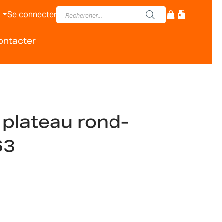
Se connecter
ontacter
 plateau rond-
63