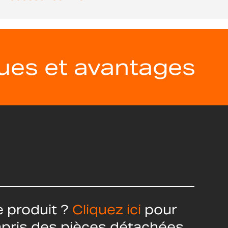
ques et avantages
 produit ?
Cliquez ici
pour
ompris des pièces détachées