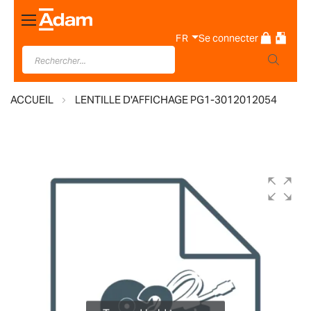
Basculer
la
FR
Se connecter
navigation
ACCUEIL
LENTILLE D'AFFICHAGE PG1-3012012054
Skip
to
the
end
of
the
images
gallery