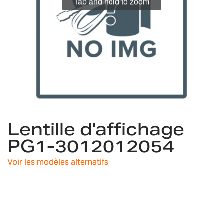
Tap and hold to zoom
Skip
Lentille d'affichage
to
the
PG1-3012012054
beginning
of
Voir les modèles alternatifs
the
images
gallery