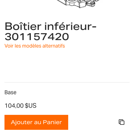
Skip
Boîtier inférieur-
to
the
301157420
beginning
of
Voir les modèles alternatifs
the
images
gallery
Base
104,00 $US
Ajouter au Panier