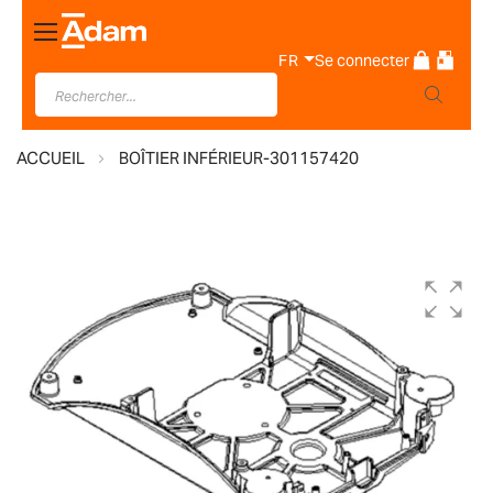
Basculer
la
FR
Se connecter
navigation
ACCUEIL
BOÎTIER INFÉRIEUR-301157420
Skip
to
the
end
of
the
images
gallery