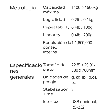
Metrología
Capacidad
1100lb / 500kg
máxima
Legibilidad
0.2lb / 0.1kg
Repeatability
0.4lb / 100g
Linearity
0.4lb / 200g
Resolución de
1:1,600,000
conteo
interna
Especificacio
Tamaño del
22.8" x 29.9" /
plato
580 x 760mm
nes
generales
Unidades de
g, kg, lb, lb:oz,
pesaje
oz
Stabilisation
2
Time
Interfaz
USB opcional,
RS-232