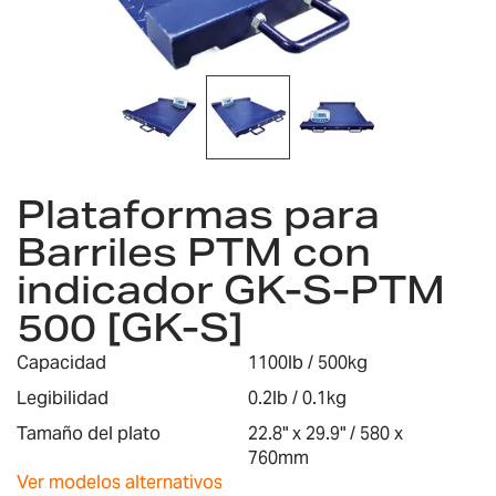
imágenes
Saltar
Plataformas para
al
comienzo
Barriles PTM con
de
indicador GK-S-PTM
la
galería
500 [GK-S]
de
imágenes
Capacidad
1100lb / 500kg
Legibilidad
0.2lb / 0.1kg
Tamaño del plato
22.8" x 29.9" / 580 x
760mm
Ver modelos alternativos