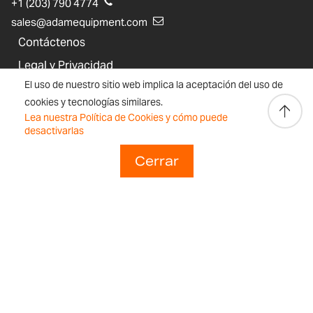
+1 (203) 790 4774
sales@adamequipment.com
Contáctenos
Legal y Privacidad
El uso de nuestro sitio web implica la aceptación del uso de
Declaración de Sostenibilidad
cookies y tecnologías similares.
Historia de Adam Equipment
Lea nuestra Política de Cookies y cómo puede
desactivarlas
Registro del producto
Cerrar
Apoyo técnico
Regulaciones y Cumplimiento
Blog
Garantías de los productos