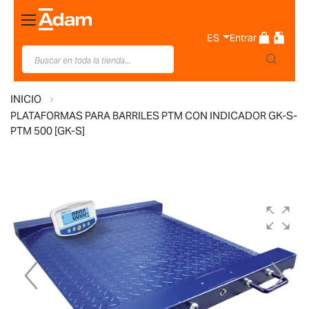
Toggle
Nav
ES
Entrar
INICIO
PLATAFORMAS PARA BARRILES PTM CON INDICADOR GK-S-
PTM 500 [GK-S]
Saltar
al
final
de
la
galería
de