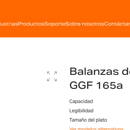
dustrias
Productos
Soporte
Sobre nosotros
Contácta
Balanzas d
GGF 165a
Capacidad
Legibilidad
Tamaño del plato
Ver modelos alternativos