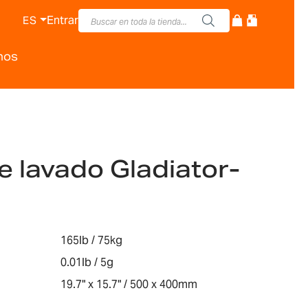
Entrar
ES
nos
e lavado Gladiator-
165lb / 75kg
0.01lb / 5g
19.7" x 15.7" / 500 x 400mm