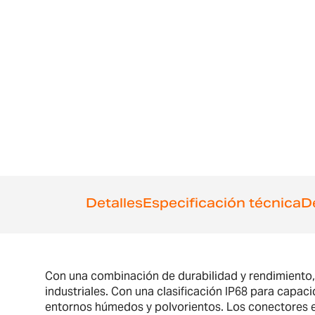
comienzo
de
la
galería
de
imágenes
Detalles
Especificación técnica
D
Con una combinación de durabilidad y rendimiento, 
industriales. Con una clasificación IP68 para capac
entornos húmedos y polvorientos. Los conectores en 