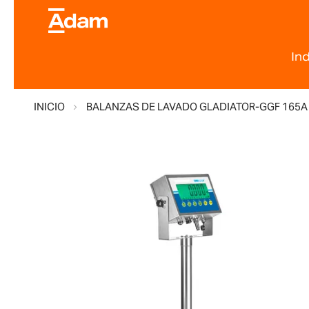
In
INICIO
BALANZAS DE LAVADO GLADIATOR-GGF 165A
Saltar
al
final
de
la
galería
de
imágenes