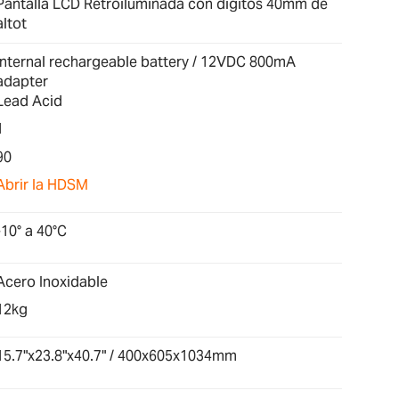
Pantalla LCD Retroiluminada con dígitos 40mm de
altot
Internal rechargeable battery / 12VDC 800mA
adapter
Lead Acid
1
90
Abrir la HDSM
-10° a 40°C
Acero Inoxidable
12kg
15.7"x23.8"x40.7" / 400x605x1034mm