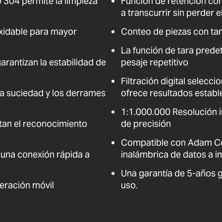
o 304 permite la limpieza
Función de retención co
a transcurrir sin perder e
xidable para mayor
Conteo de piezas con t
La función de tara prede
arantizan la estabilidad de
pesaje repetitivo
Filtración digital selecc
la suciedad y los derrames
ofrece resultados establ
1:1.000.000 Resolución i
itan el reconocimiento
de precisión
Compatible con Adam Con
 una conexión rápida a
inalámbrica de datos a 
Una garantía de 5-años g
peración móvil
uso.