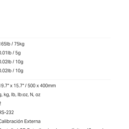
165lb / 75kg
0.01lb / 5g
0.02lb / 10g
0.02lb / 10g
19.7" x 15.7" / 500 x 400mm
g, kg, lb, lb:oz, N, oz
2
RS-232
Calibración Externa